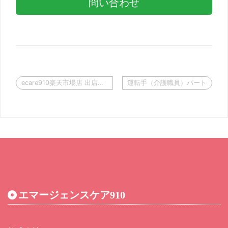
問い合わせ
投
ecare910楽天市場店 出店のお知らせ
運転手（介護職員）パート
稿
ナ
ビ
ゲ
ー
シ
ョ
ン
エマージェンスケア910