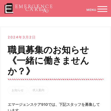
コ
ン
モバ
テ
ン
ツ
へ
ス
2024年3月2日
キ
ッ
職員募集のお知らせ
プ
《一緒に働きません
か？》
お知らせ
求人案内
エマージェンスケア910では、下記スタッフを募集して
います。