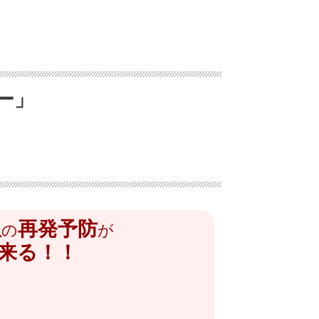
ー」
爪
再発予防
の
が
来る！！