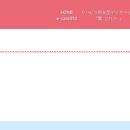
HOME
リハビリ特化型デイサー
e-care910
『繋（けい）』