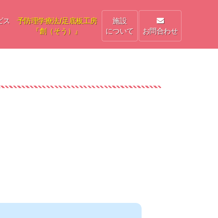
ビス
予防理学療法/足底板工房
施設
『創（そう）』
について
お問合わせ