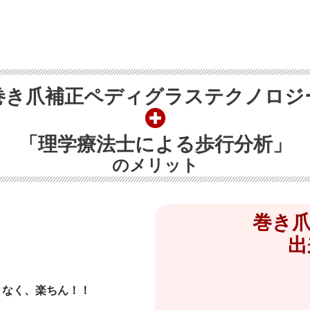
巻き爪補正ペディグラステクノロジ
「理学療法士による歩行分析」
のメリット
巻き
出
となく、楽ちん！！