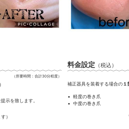
料金設定
（税込）
（所要時間：合計30分程度）
補正器具を装着する場合の
１
）
軽度の巻き爪
金提示を致します。
中度の巻き爪
ます）