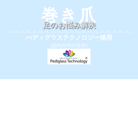
巻き爪
足のお悩み解決
ぺディグラステクノロジー採用
(国内外特許技術)