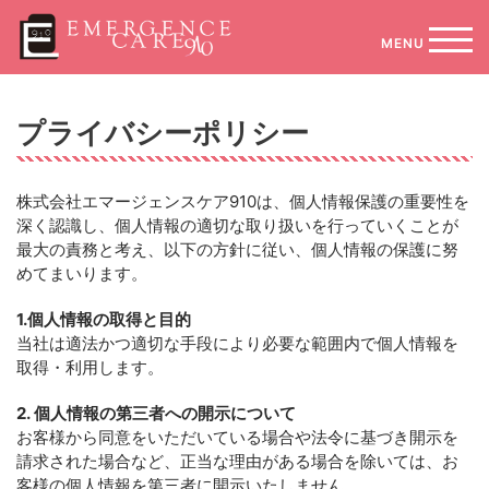
コ
ン
モバ
テ
ン
ツ
プライバシーポリシー
へ
ス
キ
株式会社エマージェンスケア910は、個人情報保護の重要性を
ッ
深く認識し、個人情報の適切な取り扱いを行っていくことが
プ
最大の責務と考え、以下の方針に従い、個人情報の保護に努
めてまいります。
1.個人情報の取得と目的
当社は適法かつ適切な手段により必要な範囲内で個人情報を
取得・利用します。
2. 個人情報の第三者への開示について
お客様から同意をいただいている場合や法令に基づき開示を
請求された場合など、正当な理由がある場合を除いては、お
客様の個人情報を第三者に開示いたしません。